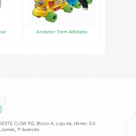
nar
Andador Trem Alfabeto
O
STE CLSW 102, Bloco A, Loja 66, térreo. Ed.
 James, 1ª Avenida