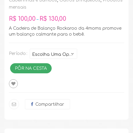
Cadeirinhas e Bumbos
,
Outros Brinquedos
,
Produtos
mensais
R$
100,00
R$
130,00
–
A Cadeira de Balanço Rockaroo da 4moms promove
um balanço calmante para o bebê.
Período
PÔR NA CESTA
Compartilhar