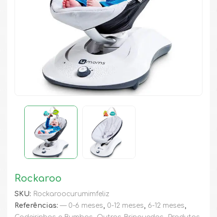
Rockaroo
SKU:
Rockaroocurumimfeliz
Referências:
— 0-6 meses
,
0-12 meses
,
6-12 meses
,