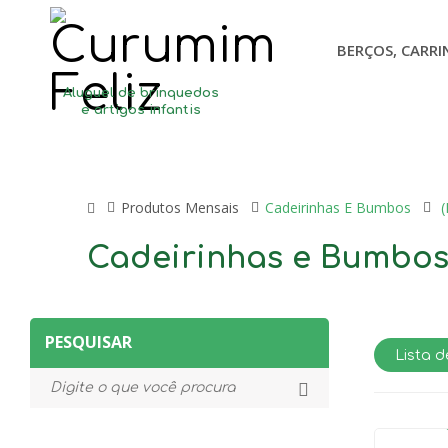
BERÇOS, CARRI
Aluguel de brinquedos
e artigos infantis
Produtos Mensais
Cadeirinhas E Bumbos
(
Cadeirinhas e Bumbos 
PESQUISAR
Lista d