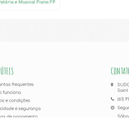
ratória e Musical Piano FP
 ÚTEIS
CONTAT
untas frequentes
SUDOE
Saint
 funciona
(61) 
os e condições
Segun
acidade e segurança
Sábad
as de pagamento
lidades atendidas para entrega
curum