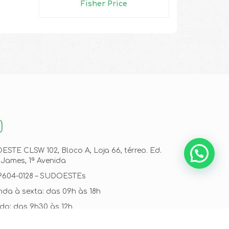
Fisher Price
O
STE CLSW 102, Bloco A, Loja 66, térreo. Ed.
 James, 1ª Avenida
99604-0128 – SUDOESTEs
da à sexta: das 09h às 18h
o: das 9h30 às 12h
im.feliz@gmail.com