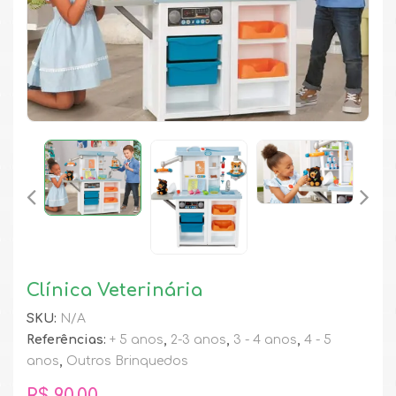
Clínica Veterinária
SKU:
N/A
Referências:
+ 5 anos
,
2-3 anos
,
3 - 4 anos
,
4 - 5
anos
,
Outros Brinquedos
R$
90,00