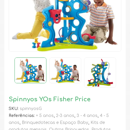
Spinnyos YOs Fisher Price
SKU:
spinnyosG
Referências:
+ 5 anos
,
2-3 anos
,
3 - 4 anos
,
4 - 5
anos
,
Brinquedotecas e Espaço Baby
,
Kits de
produtos mensais
,
Outros Brinquedos
,
Produtos