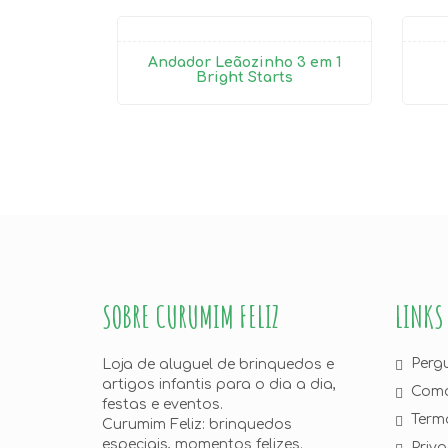
Andador Leãozinho 3 em 1
Bright Starts
SOBRE CURUMIM FELIZ
LINKS
Perg
Loja de aluguel de brinquedos e
artigos infantis para o dia a dia,
Como
festas e eventos.
Term
Curumim Feliz: brinquedos
especiais, momentos felizes.
Priv