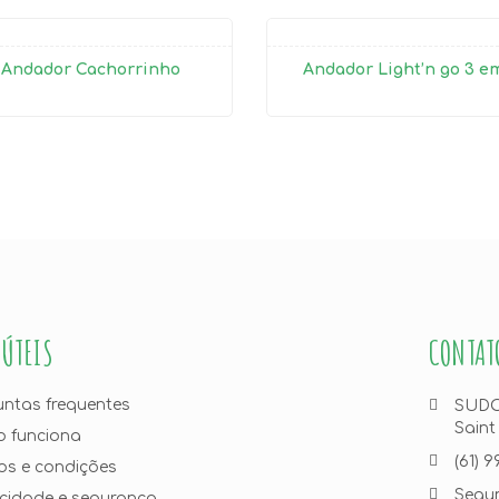
Andador Cachorrinho
Andador Light’n go 3 em
 ÚTEIS
CONTAT
untas frequentes
SUDOE
Saint
 funciona
(61) 
os e condições
Segun
acidade e segurança