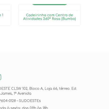
ALUGADO
 1
Cadeirinha com Centro de
Atividades 360º Rosa (Bumbo)
O
STE CLSW 102, Bloco A, Loja 66, térreo. Ed.
 James, 1ª Avenida
99604-0128 – SUDOESTEs
da à sexta: das 09h às 18h