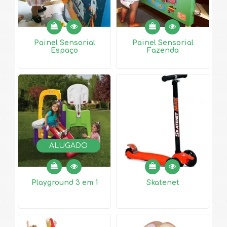
Painel Sensorial
Painel Sensorial
Espaço
Fazenda
ALUGADO
Playground 3 em 1
Skatenet