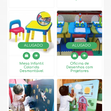
ALUGADO
ALUGADO
Mesa Infantil
Oficina de
Colorida
Desenhos com
Desmontável
Projetores